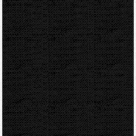
Přidat komentář
Sortiment
Akce
Mechanické
Elektrické
Hydraulické
Ohýbačky a ohýbací sady
Ohýbací segmenty CBC
Ohýbací segmenty ROTHENBERGER