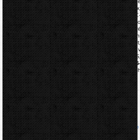
přesnému ohýbání trubek. Vhodná pro žíhané měděn
trubky do 22mm, plastohliníkové vrstvené trubky (Al-Pex
MSR) do 32 mm, instalační trubky z uhlíkové ocele (C
Stahl) do 20mm, ocelové trubky hydraulických rozvodů d
18mm (do síly stěny 1,2mm). Plně nahrazuje ráčnov
ohýbačky. Předností hydraulické ohýbačky je prováděn
ohybů s minimálním usilím, dlouhá životnost
automatický návrat do výchozí polohy. Kompletní set 
pevném kufru obsahuje: hydraulickou ohýbačku OB85S
ohýbací ramena, ohýbací segmenty pro
Ø 10-12-14-16
18-20-22-26 mm.
K doplnění hladiny oleje u hydraulickýc
ohýbaček CBC použít olej Shell Morlina S2 BL 10.
Zařazení
Hydraulické
Komentáře
Hydraulické / Ohýbačky a ohýbací sady