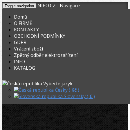
NIPO.CZ - Navigace
Toggle navigation
Domů
O FIRMĚ
KONTAKTY
KOŠÍK
V nákupním košíku máte
0
ks zboží.
OBCHODNÍ PODMÍNKY
0,00
Registrovat
Přihlásit
Celkem:
Kč
GDPR
Vrácení zboží
OHYBACKY.NET
»
Hydraulické
»
Zpětný odběr elektrozařízení
INFO
CBC OB 85S, Set 10-26mm
KATALOG
Akční
CBC OB 85S, Set 10-26mm
Vyberte jazyk
Doprava ZDARMA
Česky (
Kč
)
Slovensky (
€
)