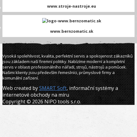
www.stroje-nastroje.eu
www.bernzomatic.sk
Vysoká spolehlivost, kvalita, perfektní servis a spokojenost zákazníků
jsou základem naší firemní politiky. Nabízíme moderní a kompletní
servis v oblasti profesionálního nářadí, strojů, nástrojů a pomůcek.
Našimi klienty jsou především řemeslníci, průmyslové firmy a
komunální zařízení.
Web created by
SMART Soft
, informační systémy a
internetové obchody na míru
Copyright © 2026 NIPO tools s.r.o.