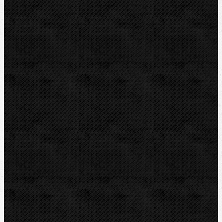
BernzOmatiC
CBC
NIPO
REED
REMS
RIDGID
ROTHENBERGER