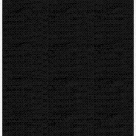
VIRAX
ZENTEN
Kontakt
NIPO Tools s.r.o
Lipová 7
CZ-763 26 LUHAČOVICE
Telefon obj.:
602 719 020
Telefon fakt.:
608 719 020
E-mail:
nipo@nipo.cz
Platební brána GOPAY