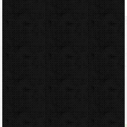
U nás zaplatíte
12 599,00
Kč
U nás zaplatíte s DPH
15 244,79
Kč
Při vložení této položky do košíku budete mít na
celou objednávku
DOPRAVU ZDARMA