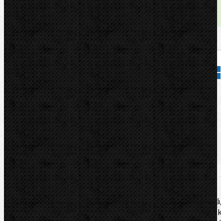
Dostupnost:
skladem
Množství:
Přidat do košíku
Kód zboží:
9050010
Značka:
CBC
Popis
Zařazení
Komentáře (0)
Profesionální, ruční hydraulická ohýbačka. Jednoduchá
rychlá práce bez námahy. Univerzálně použitelná 