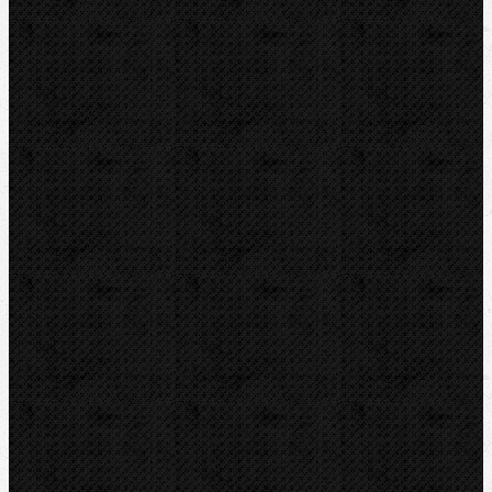
Příslušenství
Elektro-hydraulické
Strojní
Dělení trubek
Příslušenství
Transportní boxy
Značky