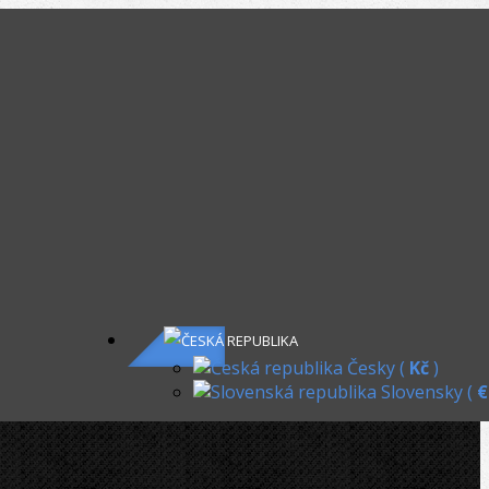
KOŠÍK
OHYBACKY.NET
»
Transportní boxy
Transportní boxy
Česky (
Kč
)
Slovensky (
€
Přepravní bedny
ROZSAH CENY
Dostupnost:
Řadit podle: