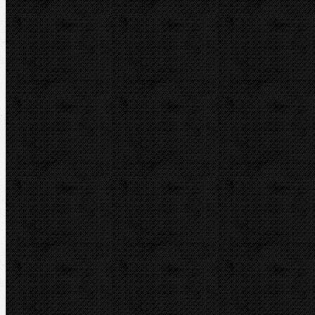
Elektrické
Hydraulické
Elektro-hydraulické
Strojní
Dělení trubek
Příslušenství
Transportní boxy
Přepravní bedny