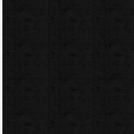
ROTHENBERGER
VIRAX
ZENTEN
Kontakt
NIPO Tools s.r.o
Lipová 7
CZ-763 26 LUHAČOVICE
Telefon obj.:
602 719 020
Telefon fakt.:
608 719 020
E-mail:
nipo@nipo.cz
Platební brána GOPAY