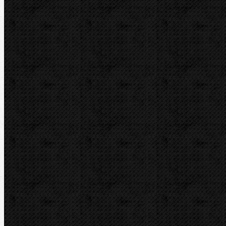
Značky
BernzOmatiC
CBC
NIPO
REED
REMS
RIDGID