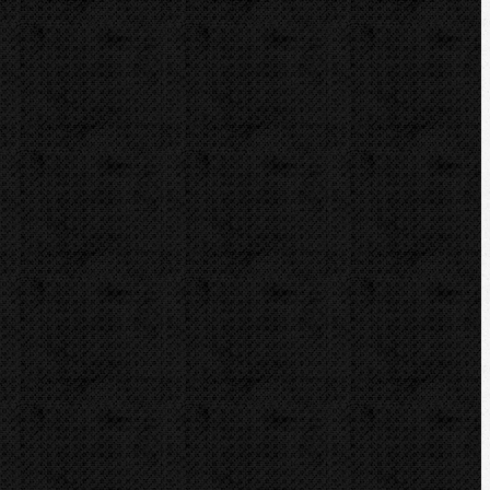
vše
skladem
Tato
kategorie neobsahuje žádné zboží