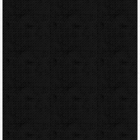
profesionálního nářadí, strojů, nástrojů a pomůcek.
Našimi klienty jsou především řemeslníci, průmyslové
firmy a komunální zařízení.
Ve stavebnictví a strojírenství zajišťujeme vybavení
zejména pro inženýrské a další stavby, pro
průmyslové podniky, zámečníky,
instalatéry,chladírenské techniky a další profesionály.
Vysoká spolehlivost,kvalita, perfektní servis a
spokojenost zákazníků jsou základem naší firemní
politiky.
Zákaznický servis a poradenství denně poskytujeme
stovkám zákazníků v České a Slovenské republice.
Sortiment
Akce