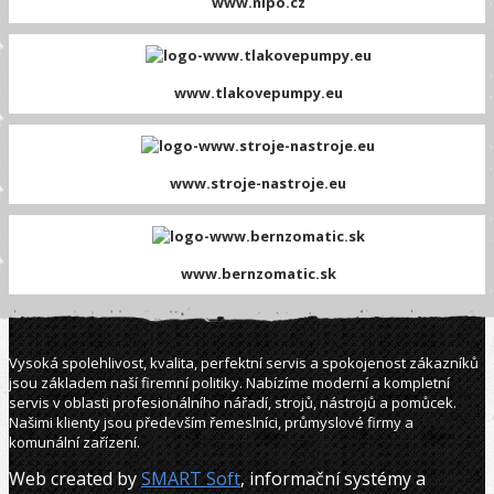
www.nipo.cz
www.tlakovepumpy.eu
www.stroje-nastroje.eu
www.bernzomatic.sk
Vysoká spolehlivost, kvalita, perfektní servis a spokojenost zákazníků
jsou základem naší firemní politiky. Nabízíme moderní a kompletní
servis v oblasti profesionálního nářadí, strojů, nástrojů a pomůcek.
Našimi klienty jsou především řemeslníci, průmyslové firmy a
komunální zařízení.
Web created by
SMART Soft
, informační systémy a