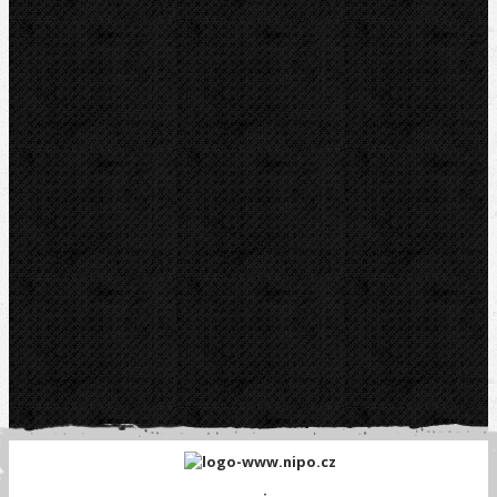
Telefon fakt.:
608 719 020
E-mail:
nipo@nipo.cz
Platební brána GOPAY