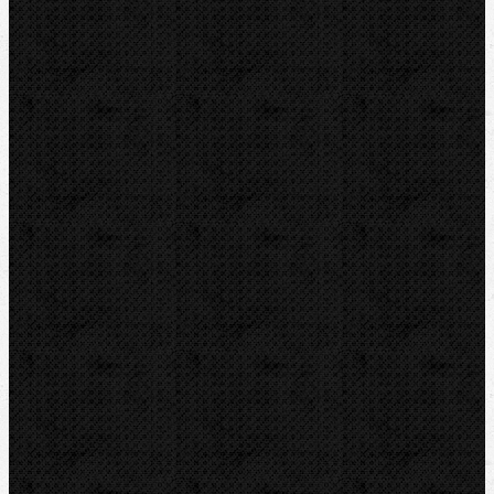
Mechanické
Elektrické
Hydraulické
Elektro-hydraulické
Strojní
Dělení trubek
Příslušenství