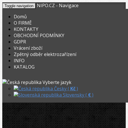
NIPO.CZ - Navigace
Toggle navigation
Domů
O FIRMĚ
KONTAKTY
KOŠÍK
V nákupním košíku máte
0
ks zboží.
OBCHODNÍ PODMÍNKY
0,00
Registrovat
Přihlásit
Celkem:
Kč
GDPR
Vrácení zboží
OHYBACKY.NET
»
O FIRMĚ
Zpětný odběr elektrozařízení
INFO
O FIRMĚ
KATALOG
Vyberte jazyk
Česky (
Kč
)
Slovensky (
€
)
Vítejte na moderním trhu.
Nové technologie umožňují mnohé-
například dělat dobré obchody
Nabízíme moderní a kompletní servis v oblasti