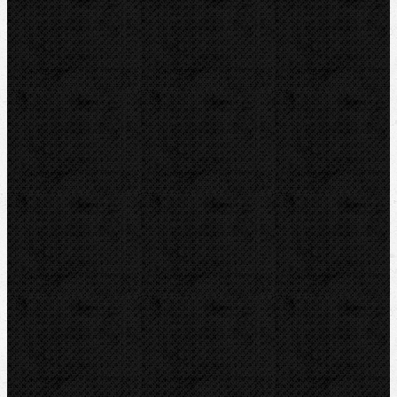
Transportní boxy
Značky
BernzOmatiC
CBC
NIPO
REED
REMS