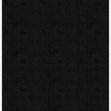
RIDGID
ROTHENBERGER
VIRAX
ZENTEN
Kontakt
NIPO Tools s.r.o
Lipová 7
CZ-763 26 LUHAČOVICE
Telefon obj.:
602 719 020