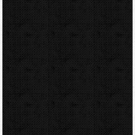
NIPO
REED
REMS
RIDGID
ROTHENBERGER
VIRAX