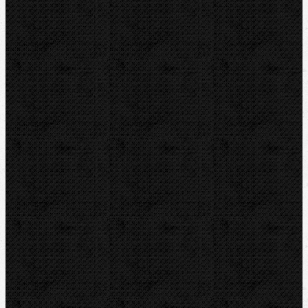
Strojní
Dělení trubek
Příslušenství
Transportní boxy
Značky
BernzOmatiC
CBC