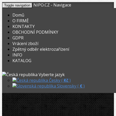
NIPO.CZ - Navigace
Toggle navigation
Domů
O FIRMĚ
KONTAKTY
KOŠÍK
V nákupním košíku máte
0
ks zboží.
OBCHODNÍ PODMÍNKY
0,00
Registrovat
Přihlásit
Celkem:
Kč
GDPR
Vrácení zboží
OHYBACKY.NET
Zpětný odběr elektrozařízení
INFO
Přihlášení
KATALOG
Vyberte jazyk
Email
Česky (
Kč
)
Slovensky (
€
)
Heslo
Pokud u nás nakupujete poprvé, můžete se
zde