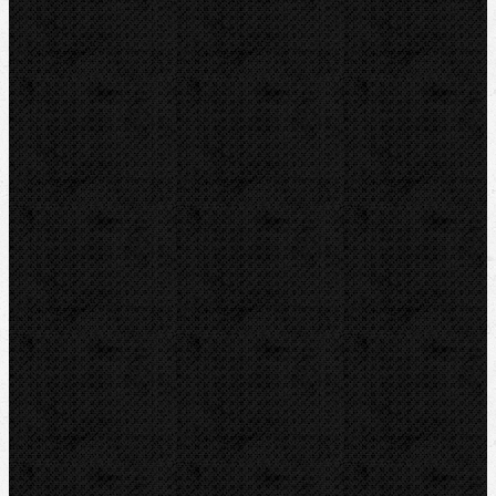
zaregistrovat
.
Pokud neznáte své heslo,
klikněte zde
.
Sortiment
Akce
Mechanické
Elektrické
Hydraulické
Elektro-hydraulické