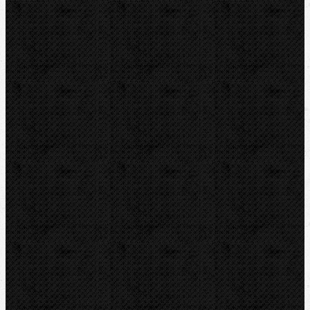
ZENTEN
Kontakt
NIPO Tools s.r.o
Lipová 7
CZ-763 26 LUHAČOVICE
Telefon obj.:
602 719 020
Telefon fakt.:
608 719 020
E-mail:
nipo@nipo.cz
Platební brána GOPAY