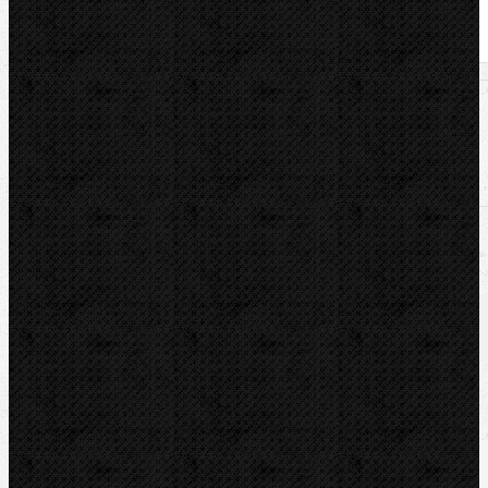
U nás zaplatíte
11 225,00
Kč
U nás zaplatíte s DPH
13 582,25
Kč
Dostupnost:
Na dotaz
Množství: