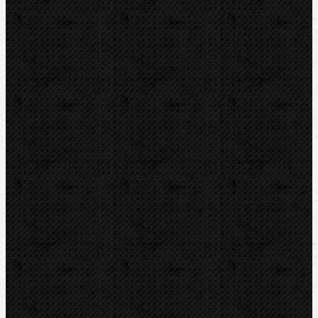
Elektro-hydraulické
Strojní
Dělení trubek
Příslušenství
Transportní boxy
Značky
BernzOmatiC