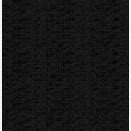
ZENTEN
Kontakt
NIPO Tools s.r.o
Lipová 7
CZ-763 26 LUHAČOVICE
Telefon obj.:
602 719 020
Telefon fakt.:
608 719 020
E-mail:
nipo@nipo.cz
Platební brána GOPAY