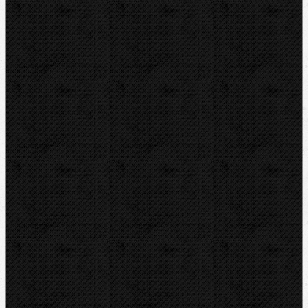
Sortiment
Akce
Mechanické
Elektrické
Ohýbačky a ohýbací sady
Ohýbací segmenty CBC
Ohýbací segmenty REMS
Hydraulické