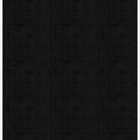
Video
Zařazení
Elektrické
Komentáře
Elektrické / Ohýbací segmenty CBC
Přidat komentář