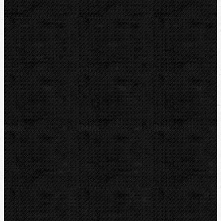
CBC
NIPO
REED
REMS
RIDGID
ROTHENBERGER
VIRAX