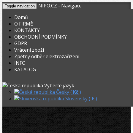
NIPO.CZ - Navigace
Toggle navigation
Domů
O FIRMĚ
KONTAKTY
KOŠÍK
V nákupním košíku máte
0
ks zboží.
OBCHODNÍ PODMÍNKY
0,00
Registrovat
Přihlásit
Celkem:
Kč
GDPR
Vrácení zboží
OHYBACKY.NET
»
Elektrické
»
Zpětný odběr elektrozařízení
INFO
CBC ohýbací segment C, 28mm / R84
KATALOG
CBC ohýbací segment C, 28mm / R84
Vyberte jazyk
Česky (
Kč
)
Slovensky (
€
)