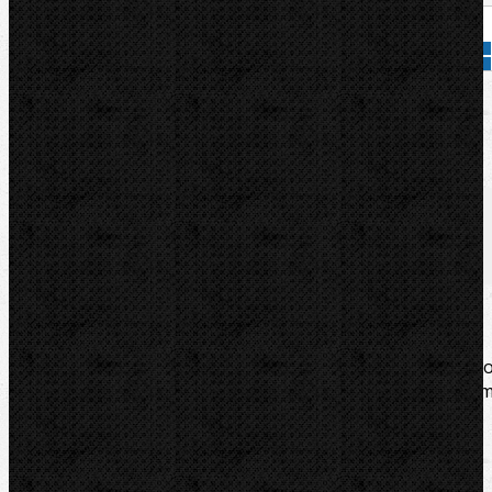
Přidat do košíku
Kód zboží:
000297
Značka:
CBC
Popis
Videa
Zařazení
Komentáře (0)
Vysoce pevný litinový ohýbací segment typu C, pr
ohýbačky serie UNI 30-42-60-70/C-76-89 s nerezový
prstýnkem.