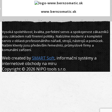
www.bernzomatic.sk
Vysoká spolehlivost, kvalita, perfektní servis a spokojenost zákazníků
jsou základem naší firemní politiky. Nabízíme moderní a kompletní
servis v oblasti profesionálního nářadí, strojů, nástrojů a pomůcek.
Našimi klienty jsou především řemeslníci, průmyslové firmy a
komunální zařízení.
Web created by
SMART Soft
, informační systémy a
internetové obchody na míru
Copyright © 2026 NIPO tools s.r.o.