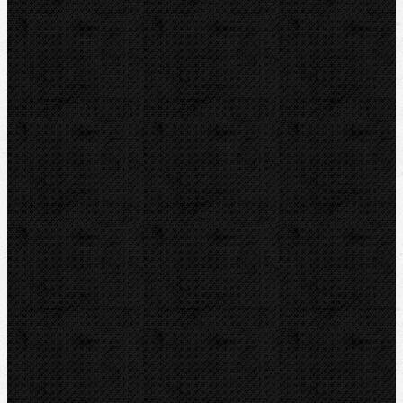
Elektro-hydraulické
Strojní
Dělení trubek
Příslušenství
Transportní boxy
Značky
BernzOmatiC