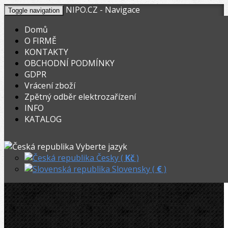
NIPO.CZ - Navigace
Toggle navigation
Domů
O FIRMĚ
KONTAKTY
KOŠÍK
V nákupním košíku máte
0
ks zboží.
OBCHODNÍ PODMÍNKY
0,00
Registrovat
Přihlásit
Celkem:
Kč
GDPR
Vrácení zboží
OHYBACKY.NET
»
Elektrické
»
Ohýbací segmenty CBC
»
Zpětný odběr elektrozařízení
INFO
CBC ohýbací segment LI, 10mm / R30
KATALOG
CBC ohýbací segment LI, 10mm / R30
Vyberte jazyk
Česky (
Kč
)
Slovensky (
€
)