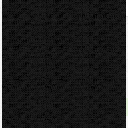
U nás zaplatíte
5 999,00
Kč
U nás zaplatíte s DPH
7 258,79
Kč
Dostupnost:
skladem
Množství: