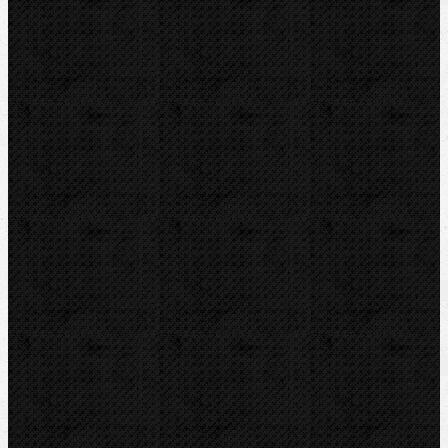
Zařazení
Elektrické
Komentáře
Elektrické / Ohýbací segmenty CBC
Přidat komentář