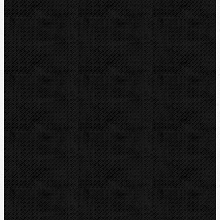
CBC
NIPO
REED
REMS
RIDGID
ROTHENBERGER
VIRAX