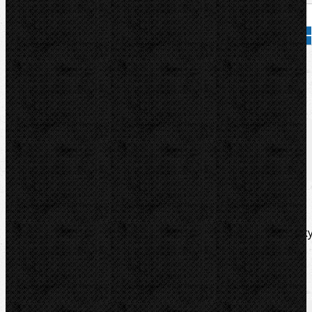
Přidat do košíku
Kód zboží:
000526
Značka:
CBC
Popis
Videa
Zařazení
Komentáře (0)
Vysoce pevný litinový ohýbací segment pro ohýbačk
UNI42-60-70/C-76-89.
Video