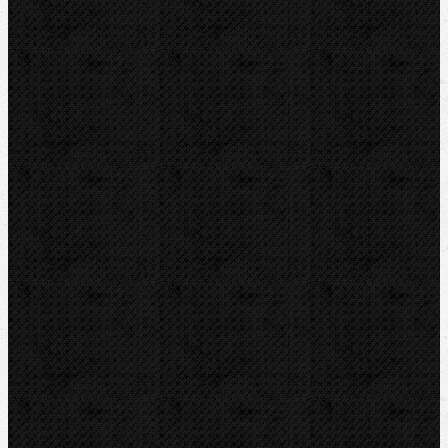
ZENTEN
Kontakt
NIPO Tools s.r.o
Lipová 7
CZ-763 26 LUHAČOVICE
Telefon obj.:
602 719 020
Telefon fakt.:
608 719 020
E-mail:
nipo@nipo.cz
Platební brána GOPAY