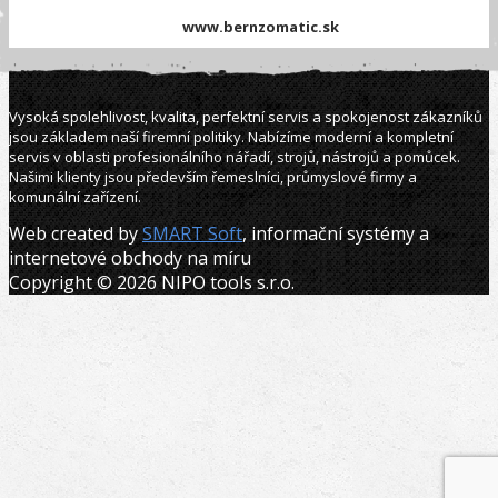
www.bernzomatic.sk
Vysoká spolehlivost, kvalita, perfektní servis a spokojenost zákazníků
jsou základem naší firemní politiky. Nabízíme moderní a kompletní
servis v oblasti profesionálního nářadí, strojů, nástrojů a pomůcek.
Našimi klienty jsou především řemeslníci, průmyslové firmy a
komunální zařízení.
Web created by
SMART Soft
, informační systémy a
internetové obchody na míru
Copyright © 2026 NIPO tools s.r.o.