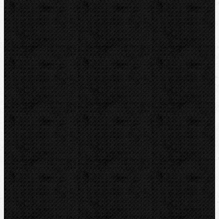
Sortiment
Akce
Mechanické
Elektrické
Ohýbačky a ohýbací sady
Ohýbací segmenty CBC
Ohýbací segmenty REMS
Hydraulické