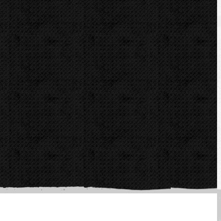
rické / Ohýbací segmenty CBC
Komentáře