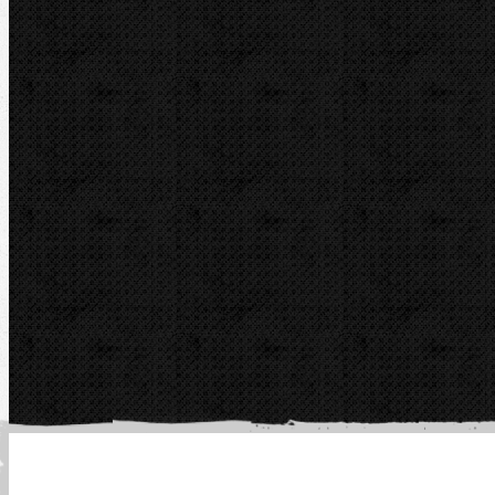
Telefon fakt.:
608 719 020
E-mail:
nipo@nipo.cz
Platební brána GOPAY