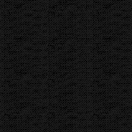
Množství:
Kód zboží:
000294
Značka:
CBC
Popis
Videa
Zařazení
Komentáře (0)
Vysoce pevný litinový oh