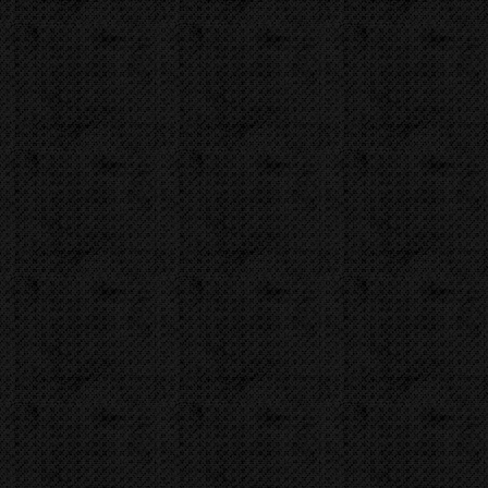
U nás zaplatíte
13 675,00
Kč
U nás zaplatíte s DPH
16 546,75
Kč
Dostupnost:
Na dotaz