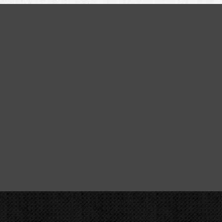
OHYBACKY.NE
CBC ohýbací seg