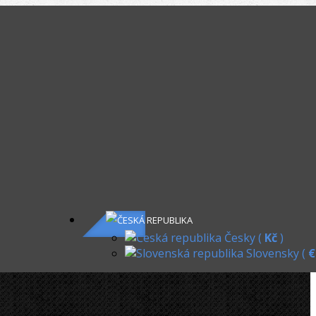
KOŠÍK
T
»
Elektrické
»
CBC ohýbací segment LI, 40mm / R 120
ment LI, 40mm / R 120
Česky (
Kč
)
Slovensky (
€