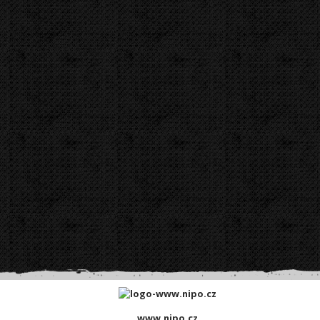
Elektrické
Elekt
Přidat komentář
www.nipo.cz