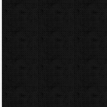
Transportní boxy
Značky
BernzOmatiC
CBC
NIPO
REED
REMS