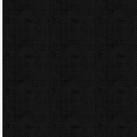
RIDGID
ROTHENBERGER
VIRAX
ZENTEN
Kontakt
NIPO Tools s.r.o
Lipová 7
CZ-763 26 LUHAČOVICE
Telefon obj.:
602 719 020