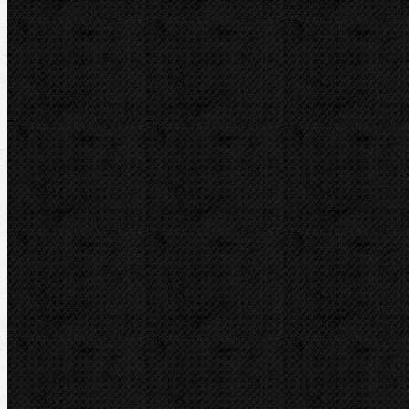
Elektrické
Ohýbačky a ohýbací sady
Ohýbací segmenty CBC
Ohýbací segmenty REMS
Hydraulické
Elektro-hydraulické
Strojní
Dělení trubek
Příslušenství