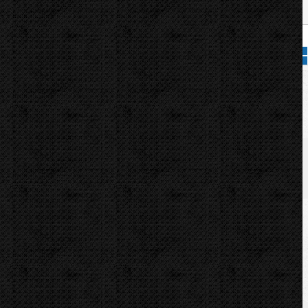
Přidat do košíku
ýbací segment pro ohýbačky UNI42-60-70/C-76-89.