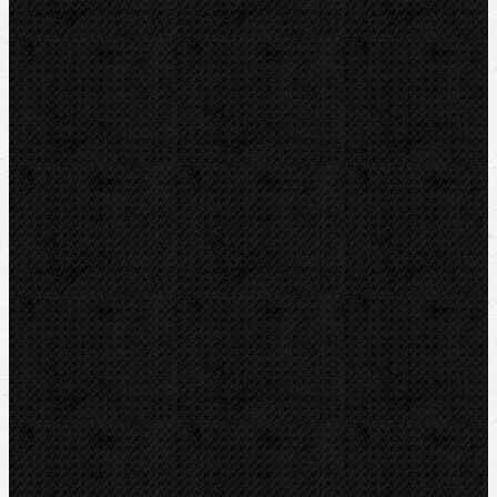
ROTHENBERGER
VIRAX
ZENTEN
Kontakt
NIPO Tools s.r.o
Lipová 7
CZ-763 26 LUHAČOVICE
Telefon obj.:
602 719 020
Telefon fakt.:
608 719 020
E-mail:
nipo@nipo.cz
Platební brána GOPAY