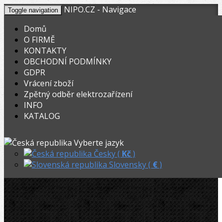
NIPO.CZ - Navigace
Toggle navigation
Domů
O FIRMĚ
KONTAKTY
KOŠÍK
V nákupním košíku máte
0
ks zboží.
OBCHODNÍ PODMÍNKY
0,00
Registrovat
Přihlásit
Celkem:
Kč
GDPR
Vrácení zboží
OHYBACKY.NET
»
Elektrické
»
Zpětný odběr elektrozařízení
INFO
CBC Rolna 42mm pro UNI42
KATALOG
CBC Rolna 42mm pro UNI42
Vyberte jazyk
Česky (
Kč
)
Slovensky (
€
)