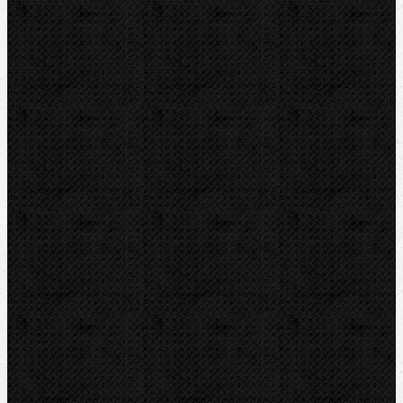
Hydraulické
Elektro-hydraulické
Strojní
Dělení trubek
Příslušenství
Transportní boxy
Značky