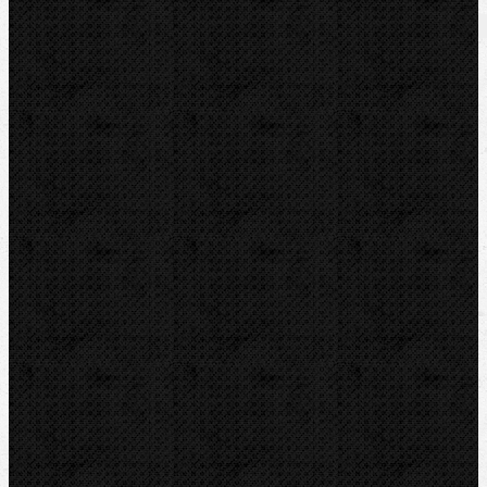
Elektrické
Komentáře
Elektrické / Ohýbací segmenty CBC
Přidat komentář
Sortiment
Akce
Mechanické
Elektrické
Ohýbačky a ohýbací sady
Ohýbací segmenty CBC
Ohýbací segmenty REMS