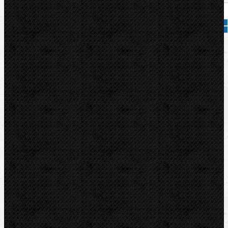
Přidat do košíku
Kód zboží:
595384
Značka:
CBC
Popis
Zařazení
Komentáře (0)
CBC Rolna 42mm pro UNI42.
Zařazení