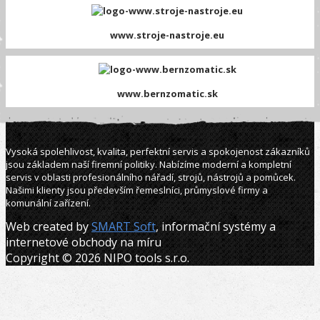
www.stroje-nastroje.eu
www.bernzomatic.sk
Vysoká spolehlivost, kvalita, perfektní servis a spokojenost zákazníků
jsou základem naší firemní politiky. Nabízíme moderní a kompletní
servis v oblasti profesionálního nářadí, strojů, nástrojů a pomůcek.
Našimi klienty jsou především řemeslníci, průmyslové firmy a
komunální zařízení.
Web created by
SMART Soft
, informační systémy a
internetové obchody na míru
Copyright © 2026 NIPO tools s.r.o.