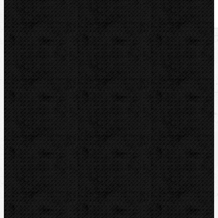
U nás zaplatíte
2 999,00
Kč
U nás zaplatíte s DPH
3 628,79
Kč
Dostupnost:
Na dotaz
Množství: