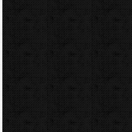
RIDGID
ROTHENBERGER
VIRAX
ZENTEN
Kontakt
NIPO Tools s.r.o
Lipová 7
CZ-763 26 LUHAČOVICE
Telefon obj.:
602 719 020