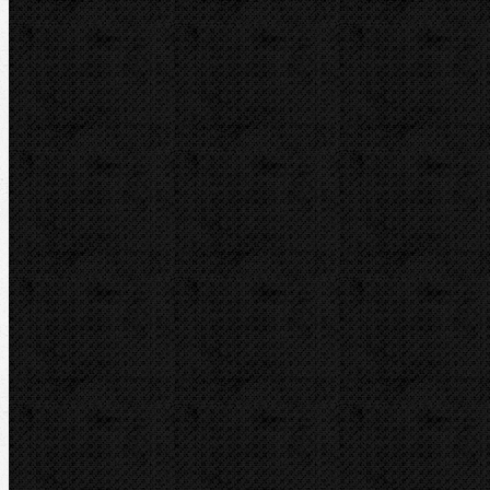
Elektrické
Ohýbačky a ohýbací sady
Ohýbací segmenty CBC
Ohýbací segmenty REMS
Hydraulické
Elektro-hydraulické
Strojní
Dělení trubek
Příslušenství