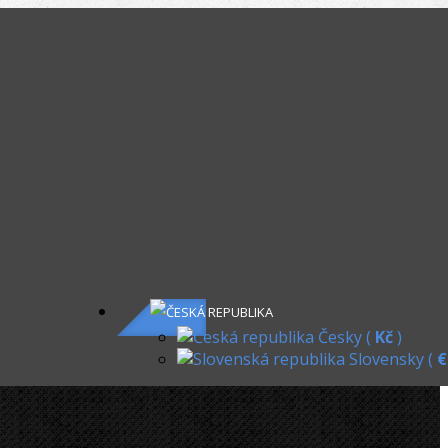
KOŠÍK
ACKY.NET
»
Elektrické
»
CBC Smýkadlo UNI 35-38 mm
dlo UNI 35-38 mm
Česky (
Kč
)
Slovensky (
€