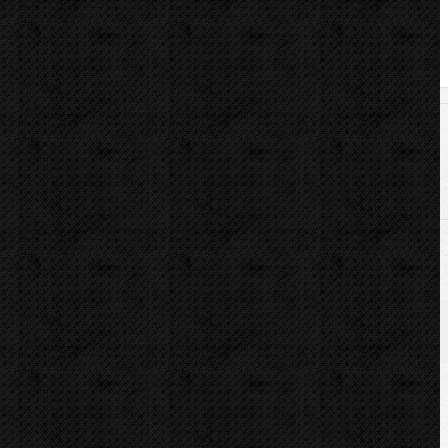
e
 s DPH