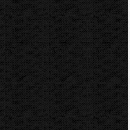
Elektrické / Ohýbací segmenty CBC
Komentáře