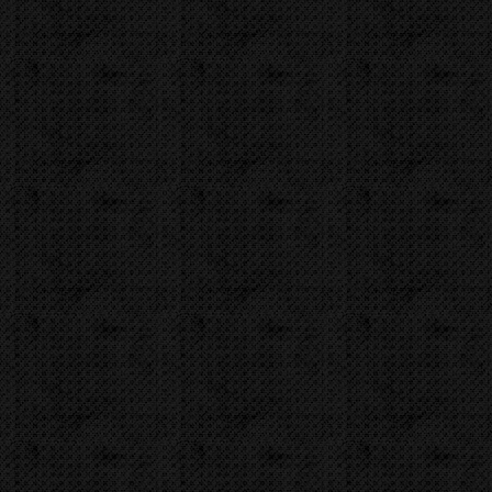
Zařazení
Elektrické
Přidat komentář