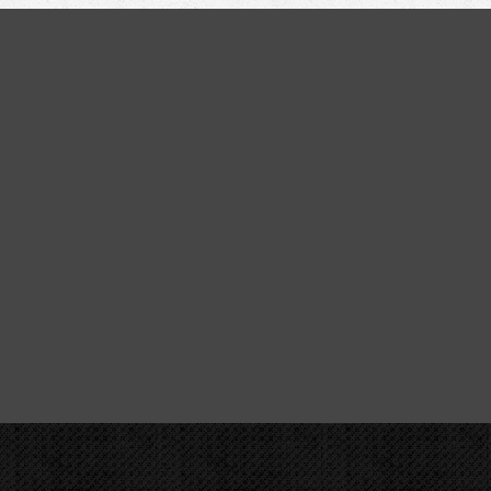
OHYB
CBC Smýka