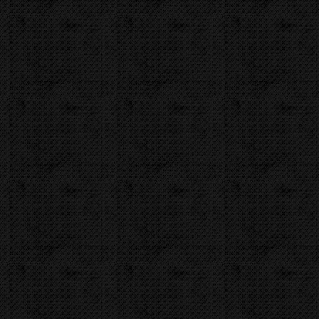
U nás zaplatít
4 077,00
Kč
U nás zaplatíte
4 933,17
Kč
Dostupnost:
Na dotaz