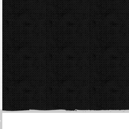
Telefon fakt.:
608 719 020
E-mail:
nipo@nipo.cz
Platební brána GOPAY