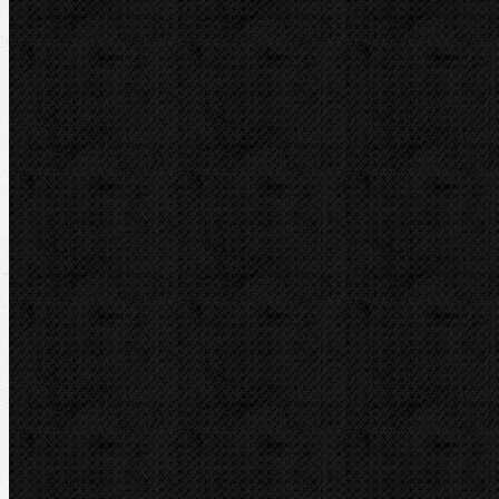
Transportní boxy
Značky
BernzOmatiC
CBC
NIPO
REED
REMS