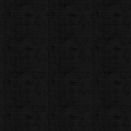
Množství:
Kód zboží:
4200
Značka:
CBC
Popis
Videa
Zařazení
Komentáře
Video