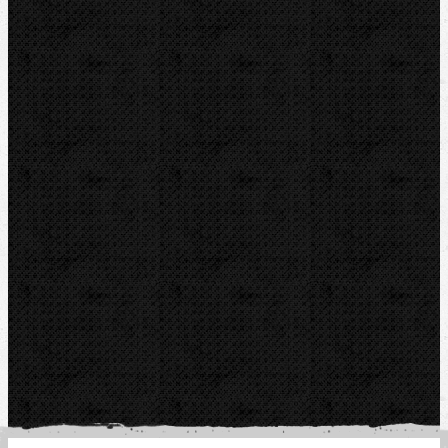
CZ-763 26 LUHAČOVICE
Telefon obj.:
602 719 020
Telefon fakt.:
608 719 020
E-mail:
nipo@nipo.cz
Platební brána GOPAY