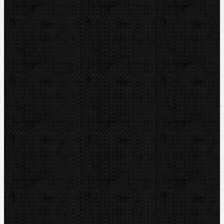
REMS
RIDGID
ROTHENBERGER
VIRAX
ZENTEN
Kontakt
NIPO Tools s.r.o
Lipová 7