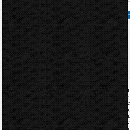
Přidat do košíku
Kód zboží:
581080
Značka:
REMS
Popis
Zařazení
Komentáře (0)
K ohýbačkám REMS Sinus, Curvo, Akku-Curvo, Curvo 5
(s adaptérem 582120). Pevný v tvaru a tlaku. Z velm
pevného, vysoce kluzného polyamidu zpevněnéh
skelným vláknem. Optimální shoda ohýbacího segment
a smýkadla zaručuje klouzání podle daného materiál
bez vzniku trhlin a vrásek. Stupnice úhlů 0 až 180° n
každém ohýb. segmentu a označení na každém smýkadl