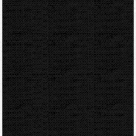
Příslušenství
Transportní boxy
Značky
BernzOmatiC
CBC
NIPO
REED