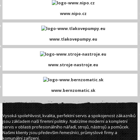
www.nipo.cz
www.tlakovepumpy.eu
www.stroje-nastroje.eu
www.bernzomatic.sk
Vysoká spolehlivost, kvalita, perfektní servis a spokojenost zákazníků
jsou základem naší firemní politiky. Nabízíme moderní a kompletní
servis v oblasti profesionálního nářadí, strojů, nástrojů a pomůcek.
Našimi klienty jsou především řemeslníci, průmyslové firmy a
komunální zařízení.