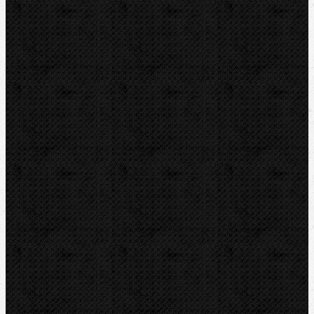
Elektrické
Ohýbačky a ohýbací sady
Ohýbací segmenty CBC
Ohýbací segmenty REMS
Hydraulické
Elektro-hydraulické
Strojní
Dělení trubek