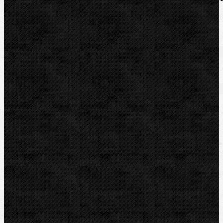
pro přesné ohýbání. Rychlá výměna.
Zařazení
Elektrické
Komentáře
Elektrické / Ohýbací segmenty REMS
Přidat komentář
Sortiment
Akce
Mechanické