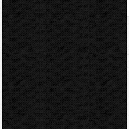
U nás zaplatíte
7 072,00
Kč
U nás zaplatíte s DPH
8 557,12
Kč
Dostupnost:
Na dotaz
Množství: