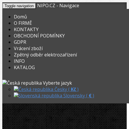
NIPO.CZ - Navigace
Toggle navigation
Domů
O FIRMĚ
KONTAKTY
KOŠÍK
V nákupním košíku máte
0
ks zboží.
OBCHODNÍ PODMÍNKY
0,00
Registrovat
Přihlásit
Celkem:
Kč
GDPR
Vrácení zboží
OHYBACKY.NET
»
Elektrické
»
Ohýbací segmenty REMS
»
Zpětný odběr elektrozařízení
INFO
REMS Ohýb.segment + smýkadlo 20mm, R75
KATALOG
REMS Ohýb.segment + smýkadlo
Vyberte jazyk
20mm, R75
Česky (
Kč
)
Slovensky (
€
)