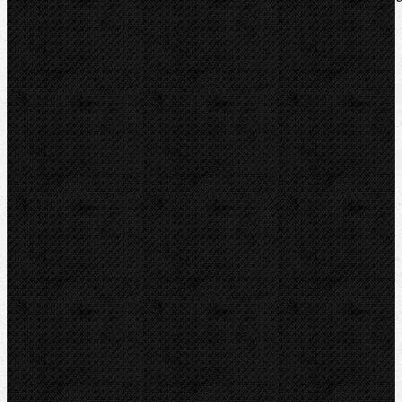
pro přesné ohýbání. Rychlá výměna.
Zařazení
Elektrické
Komentáře
Elektrické / Ohýbací segmenty REMS
Přidat komentář
Sortiment
Akce
Mechanické