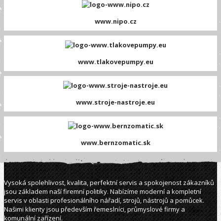
www.nipo.cz
www.tlakovepumpy.eu
www.stroje-nastroje.eu
www.bernzomatic.sk
Vysoká spolehlivost, kvalita, perfektní servis a spokojenost zákazníků
jsou základem naší firemní politiky. Nabízíme moderní a kompletní
servis v oblasti profesionálního nářadí, strojů, nástrojů a pomůcek.
Našimi klienty jsou především řemeslníci, průmyslové firmy a
komunální zařízení.