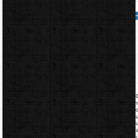
Přidat do košíku
Kód zboží:
581080
Značka:
REMS
Popis
Zařazení
Komentáře (0)
K ohýbačkám REMS Sinus, Curvo, Akku-Curvo, Curvo 5
(s adaptérem 582120). Pevný v tvaru a tlaku. Z velm
pevného, vysoce kluzného polyamidu zpevněnéh
skelným vláknem. Optimální shoda ohýbacího segment
a smýkadla zaručuje klouzání podle daného materiál
bez vzniku trhlin a vrásek. Stupnice úhlů 0 až 180° n
každém ohýb. segmentu a označení na každém smýkadl