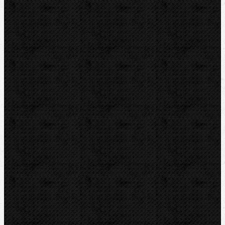
Elektrické
Ohýbačky a ohýbací sady
Ohýbací segmenty CBC
Ohýbací segmenty REMS
Hydraulické
Elektro-hydraulické
Strojní
Dělení trubek