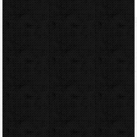
U nás zaplatíte
7 072,00
Kč
U nás zaplatíte s DPH
8 557,12
Kč
Dostupnost:
Na dotaz
Množství: