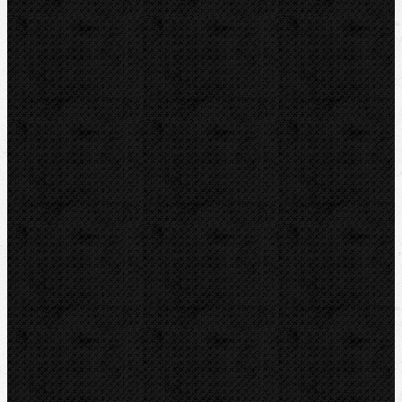
Příslušenství
Transportní boxy
Značky
BernzOmatiC
CBC
NIPO
REED