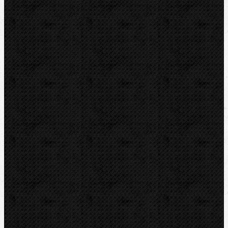
REMS
RIDGID
ROTHENBERGER
VIRAX
ZENTEN
Kontakt
NIPO Tools s.r.o
Lipová 7