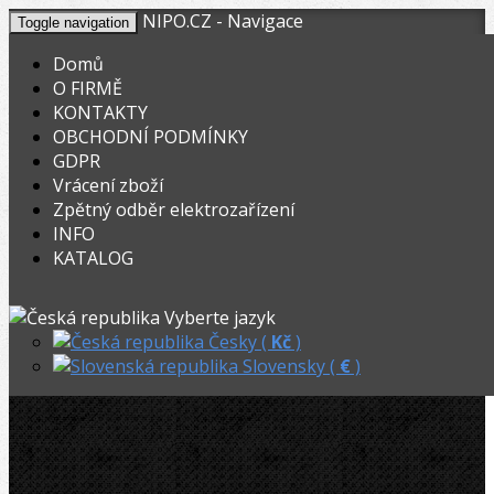
NIPO.CZ - Navigace
Toggle navigation
Domů
O FIRMĚ
KONTAKTY
KOŠÍK
V nákupním košíku máte
0
ks zboží.
OBCHODNÍ PODMÍNKY
0,00
Registrovat
Přihlásit
Celkem:
Kč
GDPR
Vrácení zboží
OHYBACKY.NET
»
Elektrické
»
Ohýbací segmenty REMS
»
Zpětný odběr elektrozařízení
INFO
REMS Ohýb.segment + smýkadlo 20mm, R75
KATALOG
REMS Ohýb.segment + smýkadlo
Vyberte jazyk
20mm, R75
Česky (
Kč
)
Slovensky (
€
)