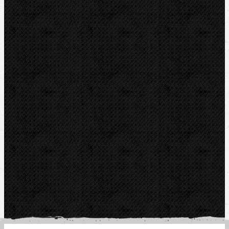
CZ-763 26 LUHAČOVICE
Telefon obj.:
602 719 020
Telefon fakt.:
608 719 020
E-mail:
nipo@nipo.cz
Platební brána GOPAY