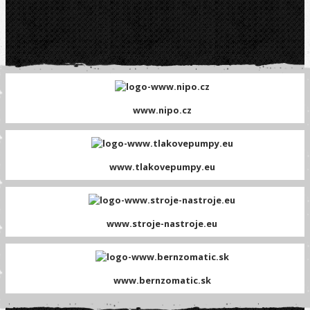
www.nipo.cz
www.tlakovepumpy.eu
www.stroje-nastroje.eu
www.bernzomatic.sk