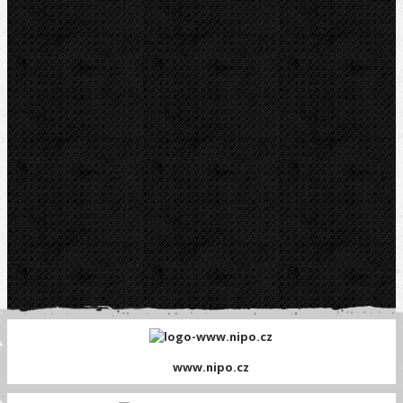
Platební brána GOPAY
www.nipo.cz