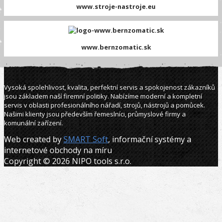
www.stroje-nastroje.eu
www.bernzomatic.sk
Vysoká spolehlivost, kvalita, perfektní servis a spokojenost zákazníků
jsou základem naší firemní politiky. Nabízíme moderní a kompletní
servis v oblasti profesionálního nářadí, strojů, nástrojů a pomůcek.
Našimi klienty jsou především řemeslníci, průmyslové firmy a
komunální zařízení.
Web created by
SMART Soft
, informační systémy a
internetové obchody na míru
Copyright © 2026 NIPO tools s.r.o.