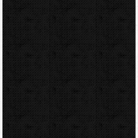
BernzOmatiC
CBC
NIPO
REED
REMS
RIDGID
ROTHENBERGER