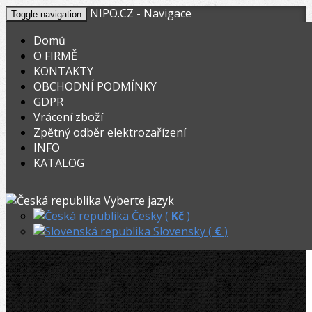
NIPO.CZ - Navigace
Toggle navigation
Domů
O FIRMĚ
KONTAKTY
KOŠÍK
V nákupním košíku máte
0
ks zboží.
OBCHODNÍ PODMÍNKY
0,00
Registrovat
Přihlásit
Celkem:
Kč
GDPR
Vrácení zboží
OHYBACKY.NET
»
Mechanické
»
Ohýbačky a ohýbací sady
»
Zpětný odběr elektrozařízení
INFO
Ridgid Ohýbací kleště Cu 8mm
KATALOG
Ridgid Ohýbací kleště Cu 8mm
Vyberte jazyk
Česky (
Kč
)
Slovensky (
€
)