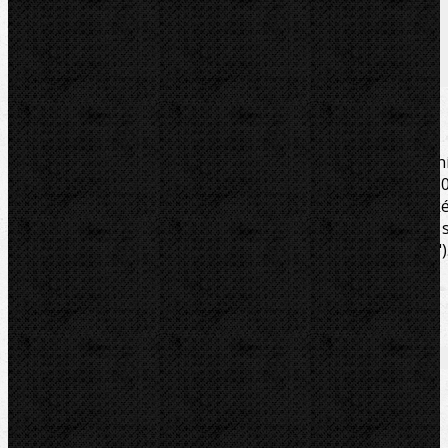
Soubory/Odkazy
Videa
Zařazení
Komentáře (0)
Ohýbací kleště serie 400, model 405. Určeny pro ohýbán
trubek z mědi, tenkostěn. oceli a nerezavějící oceli do 18
(max. tloušťky stěny 1,5 mm). Pro palcové i metrick
trubky. Minimální úsilí při ohýbání. Páky rukojetí 
odpruženými držadly. Vnější rozměr trubky: 8mm(5/16")
Poloměr ohybu: 24mm (15/16˝). Hmotnost: 1,18Kg.
Soubory/Odkazy
Ridgid ohýbačky
Katalogový list