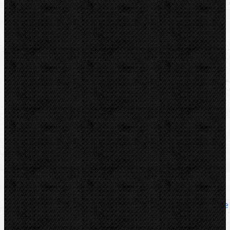
Video
Zařazení
Mechanické
Komentáře
Mechanické / Ohýbačky a ohýbací sady