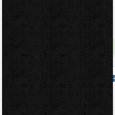
U nás zaplatíte
3 099,00
Kč
U nás zaplatíte s DPH
3 749,79
Kč
Dostupnost:
skladem
Množství:
Přidat do košíku
Kód zboží:
36092
Značka:
RIDGID
Popis