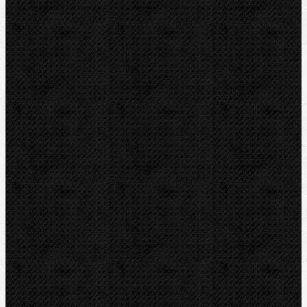
Hydraulické
Elektro-hydraulické
Strojní
Dělení trubek
Příslušenství
Transportní boxy
Značky