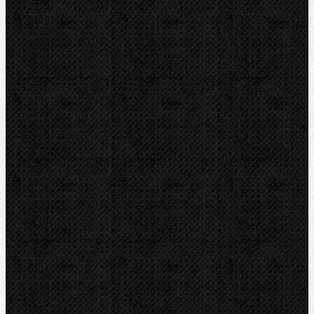
Přidat komentář
Sortiment
Akce
Mechanické
Ohýbačky a ohýbací sady
Ohýbací segmenty REMS
Ohýbací segmenty CBC
Příslušenství a ND
Elektrické