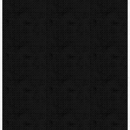
VIRAX
ZENTEN
Kontakt
NIPO Tools s.r.o
Lipová 7
CZ-763 26 LUHAČOVICE
Telefon obj.:
602 719 020
Telefon fakt.:
608 719 020
E-mail:
nipo@nipo.cz
Platební brána GOPAY