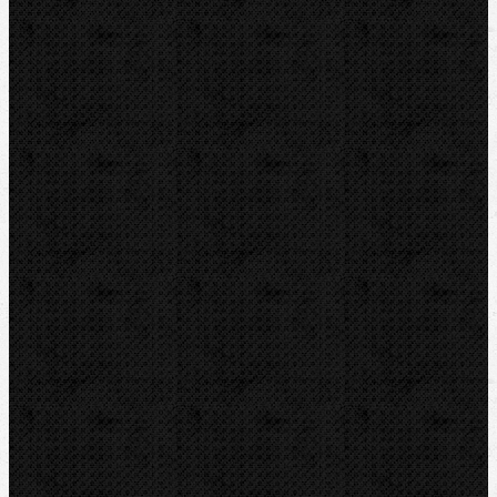
Sortiment
Akce
Mechanické
Ohýbačky a ohýbací sady
Ohýbací segmenty REMS
Ohýbací segmenty CBC
Příslušenství a ND
Elektrické
Hydraulické