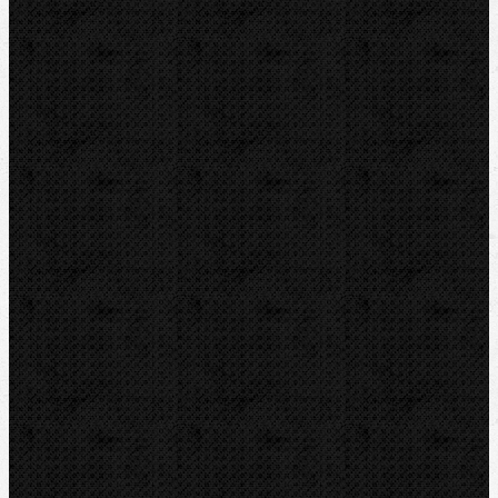
Elektro-hydraulické
Strojní
Dělení trubek
Příslušenství
Transportní boxy
Značky
BernzOmatiC