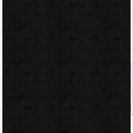
Akční
Odhrotovač trubek 6-35mm, HSS
Kód: 1500000237
Cena
999,00 Kč
Cena s DPH
1 208,79 Kč
Dostupnost
skladem
Koupit