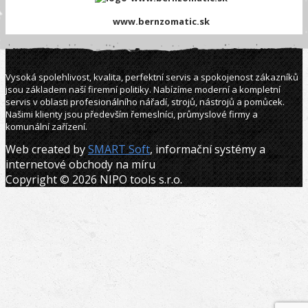
www.bernzomatic.sk
Vysoká spolehlivost, kvalita, perfektní servis a spokojenost zákazníků
jsou základem naší firemní politiky. Nabízíme moderní a kompletní
servis v oblasti profesionálního nářadí, strojů, nástrojů a pomůcek.
Našimi klienty jsou především řemeslníci, průmyslové firmy a
komunální zařízení.
Web created by
SMART Soft
, informační systémy a
internetové obchody na míru
Copyright © 2026 NIPO tools s.r.o.