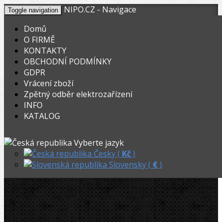
NIPO.CZ - Navigace
Toggle navigation
Domů
O FIRMĚ
KONTAKTY
KOŠÍK
V nákupním košíku máte
0
ks zboží.
OBCHODNÍ PODMÍNKY
0,00
Registrovat
Přihlásit
Celkem:
Kč
GDPR
Vrácení zboží
OHYBACKY.NET
»
Mechanické
»
Zpětný odběr elektrozařízení
INFO
ROBEND H + W Plus, 10 mm, s rukojetí
KATALOG
ROBEND H + W Plus, 10 mm, s
Vyberte jazyk
rukojetí
Česky (
Kč
)
Slovensky (
€
)