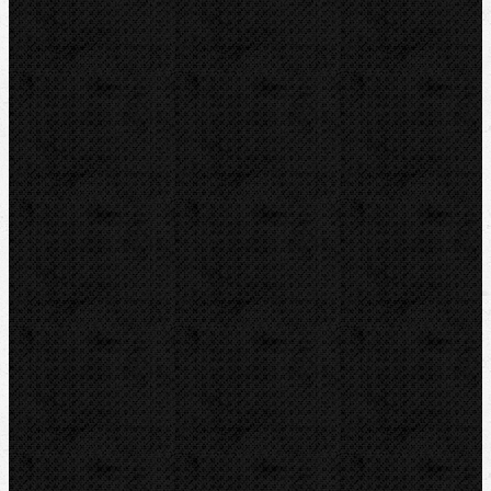
ZENTEN
Kontakt
NIPO Tools s.r.o
Lipová 7
CZ-763 26 LUHAČOVICE
Telefon obj.:
602 719 020
Telefon fakt.:
608 719 020
E-mail:
nipo@nipo.cz
Platební brána GOPAY