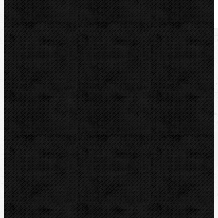
U nás zaplatíte
8 155,00
Kč
U nás zaplatíte s DPH
9 867,55
Kč
Dostupnost:
Na dotaz
Množství: