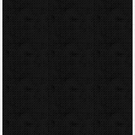
CBC
NIPO
REED
REMS
RIDGID
ROTHENBERGER
VIRAX