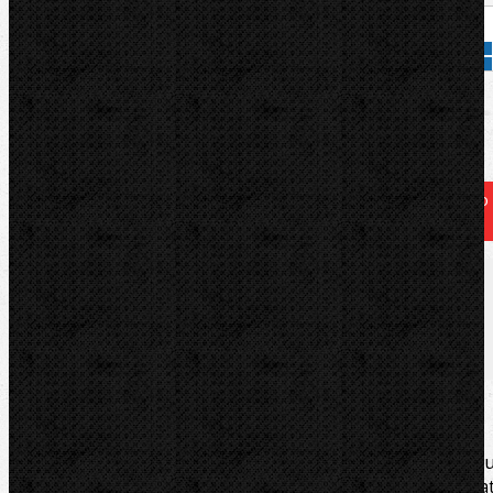
Přidat do košíku
Kód zboží:
24510
Značka:
ROTHENBERGER
TIP PRO VÁS:
Prohlédněte si
SOUVISEJÍCÍ ZBOŽÍ
k tomuto
produktu, které naleznete ve spodní části této stránky.
Popis
Soubory/Odkazy
Zařazení
Komentáře (0)
Související zboží - Mohlo by Vás zajímat
Pomocí ROBEND H+W Plus mohou instalatéři v obor
instalatérství, topení, chlazení a klimatizace ohýba