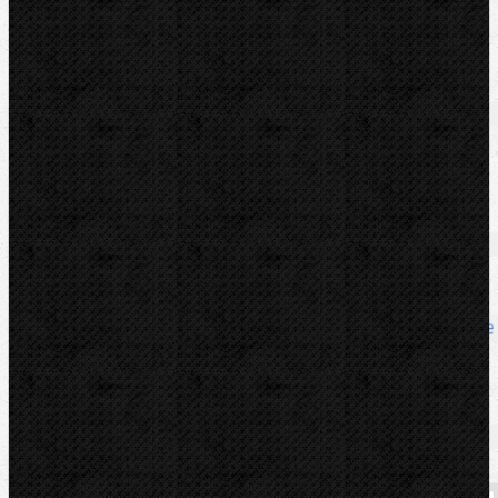
měděné, nerezové a uhlíkové trubky až do úhlu 180°.
Soubory/Odkazy
Video
Katalogový list
Zařazení
Mechanické
Komentáře
Mechanické / Ohýbačky a ohýbací sady
Přidat komentář
Související zboží - Mohlo by Vás zajímat