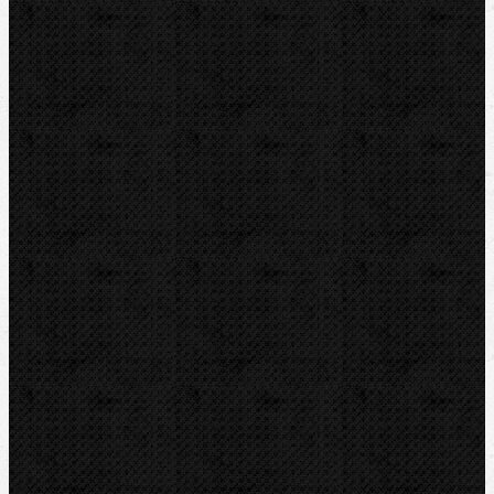
Příslušenství a ND
Elektrické
Hydraulické
Elektro-hydraulické
Strojní
Dělení trubek
Příslušenství