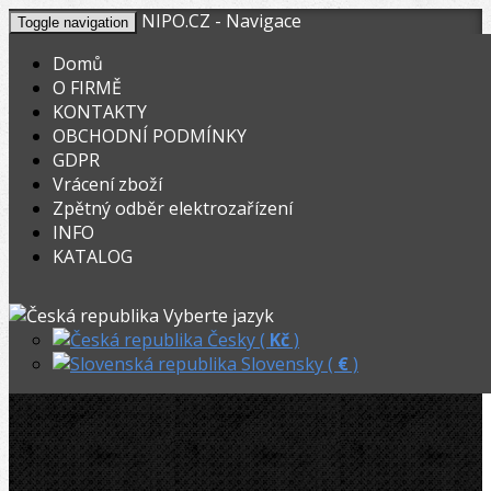
NIPO.CZ - Navigace
Toggle navigation
Domů
O FIRMĚ
KONTAKTY
KOŠÍK
V nákupním košíku máte
0
ks zboží.
OBCHODNÍ PODMÍNKY
0,00
Registrovat
Přihlásit
Celkem:
Kč
GDPR
Vrácení zboží
OHYBACKY.NET
»
Mechanické
»
Ohýbačky a ohýbací sady
»
Zpětný odběr elektrozařízení
INFO
Virax ohýbačka 5/8˝
KATALOG
Akční
Virax ohýbačka 5/8˝
Vyberte jazyk
Česky (
Kč
)
Slovensky (
€
)