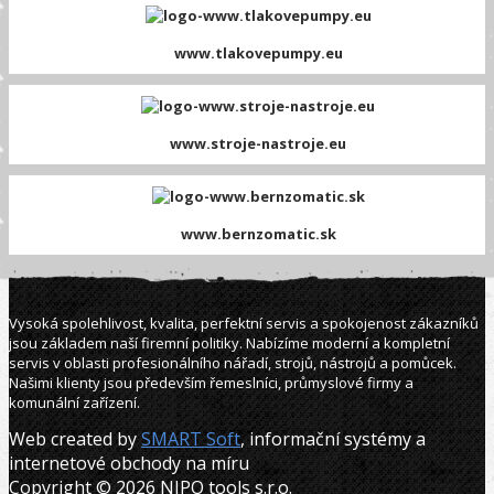
www.tlakovepumpy.eu
www.stroje-nastroje.eu
www.bernzomatic.sk
Vysoká spolehlivost, kvalita, perfektní servis a spokojenost zákazníků
jsou základem naší firemní politiky. Nabízíme moderní a kompletní
servis v oblasti profesionálního nářadí, strojů, nástrojů a pomůcek.
Našimi klienty jsou především řemeslníci, průmyslové firmy a
komunální zařízení.
Web created by
SMART Soft
, informační systémy a
internetové obchody na míru
Copyright © 2026 NIPO tools s.r.o.