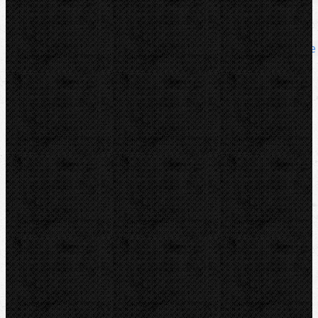
Mechanické
Komentáře
Mechanické / Ohýbačky a ohýbací sady
Přidat komentář
Sortiment
Akce
Mechanické
Ohýbačky a ohýbací sady
Ohýbací segmenty REMS
Ohýbací segmenty CBC