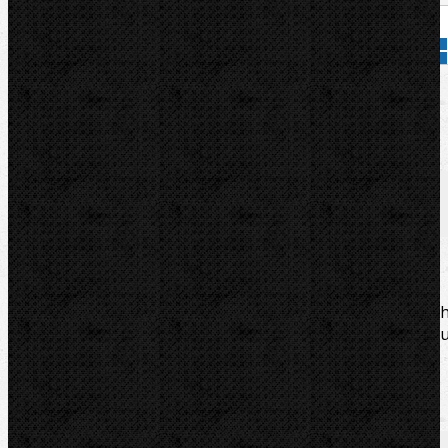
Přidat do košíku
Kód zboží:
251125
Značka:
VIRAX
Popis
Zařazení
Komentáře (0)
Virax malá ruční ohýbačka pro ohýbání žíhanýc
měděnných trubek do tloušťky stěny 1,2mm. Úhel ohyb
0 až 180˚. Páky z pevné oceli.
Zařazení