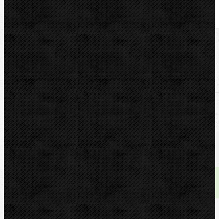
U nás zaplatíte
4 999,00
Kč
U nás zaplatíte s DPH
6 048,79
Kč
Dostupnost:
skladem
Množství: