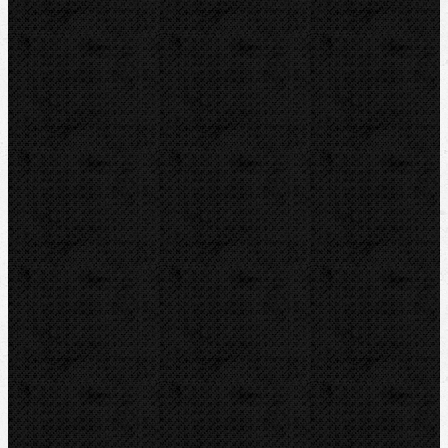
RIDGID
ROTHENBERGER
VIRAX
ZENTEN
Kontakt
NIPO Tools s.r.o
Lipová 7
CZ-763 26 LUHAČOVICE
Telefon obj.:
602 719 020
Telefon fakt.:
608 719 020
E-mail:
nipo@nipo.cz