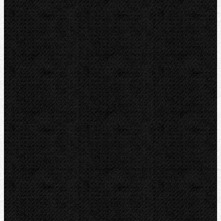
Transportní boxy
Značky
BernzOmatiC
CBC
NIPO
REED
REMS