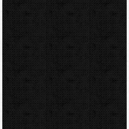
Transportní boxy
Značky
BernzOmatiC
CBC
NIPO
REED
REMS