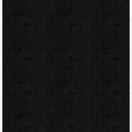
U nás zaplatíte
899,00
Kč
U nás zaplatíte s DPH
1 087,79
Kč