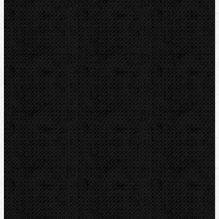
Dělení trubek
Ruční řezáky na ocel
Ruční řezáky na Cu a INOX
Ruční řezáky na plast a plastohliník
Elektrické odřezávače na Cu a Inox
Elektrické odřezávače na ocel
Elektrické odřezávače na plast a
plastohliník
Řezné kolečka na Cu a Inox
Řezné kolečka na ocel
Řezné kolečka na plast
Odhrotovače trubek
Příslušenství