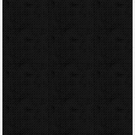
Akce
Mechanické
Elektrické
Hydraulické
Elektro-hydraulické
Strojní