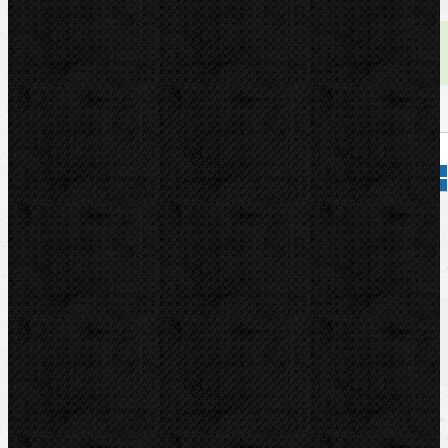
Dostupnost:
skladem
Množství:
Přidat do košíku
Kód zboží:
44185
Značka:
RIDGID
Popis
Soubory/Odkazy
Zařazení
Komentáře (0)