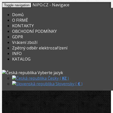
NIPO.CZ - Navigace
Toggle navigation
Domů
O FIRMĚ
KONTAKTY
KOŠÍK
V nákupním košíku máte
0
ks zboží.
OBCHODNÍ PODMÍNKY
0,00
Registrovat
Přihlásit
Celkem:
Kč
GDPR
Vrácení zboží
OHYBACKY.NET
»
Dělení trubek
»
Řezné kolečka na ocel
»
Zpětný odběr elektrozařízení
INFO
Ridgid řezné kolečko E-1032
KATALOG
Akční
Ridgid řezné kolečko E-1032
Vyberte jazyk
Česky (
Kč
)
Slovensky (
€
)