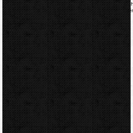
Ridgid originální náhradní řezné kolečko do třmenovýc
a čtyřkolečkových řezáků na ocel a tvárnou litinu, zábě
břitu 11 mm, model E-1032
Soubory/Odkazy
Katalogový list
Zařazení
Dělení trubek
Komentáře
Dělení trubek / Řezné kolečka na ocel
Přidat komentář
Sortiment