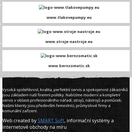
www.tlakovepumpy.eu
www.stroje-nastroje.eu
www.bernzomatic.sk
Vysoká spolehlivost, kvalita, perfektní servis a spokojenost zákazníků
jsou základem naší firemní politiky. Nabízíme moderní a kompletní
servis v oblasti profesionálního nářadí, strojů, nástrojů a pomůcek.
Našimi klienty jsou především řemeslníci, průmyslové firmy a
komunální zařízení.
Web created by
SMART Soft
, informační systémy a
internetové obchody na míru