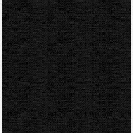
RIDGID
ROTHENBERGER
VIRAX
ZENTEN
Kontakt
NIPO Tools s.r.o
Lipová 7
CZ-763 26 LUHAČOVICE
Telefon obj.:
602 719 020
Telefon fakt.:
608 719 020