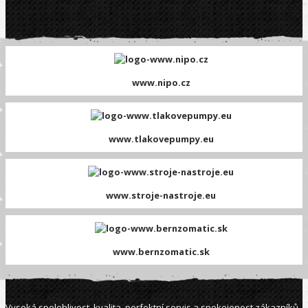
www.nipo.cz
www.tlakovepumpy.eu
www.stroje-nastroje.eu
www.bernzomatic.sk
Vysoká spolehlivost, kvalita, perfektní servis a spokojenost zákazníků