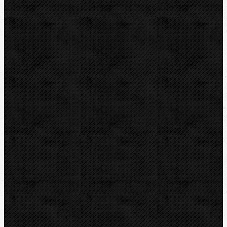
Řezné kolečka na plast
Odhrotovače trubek
Příslušenství
Transportní boxy
Značky
BernzOmatiC
CBC
NIPO