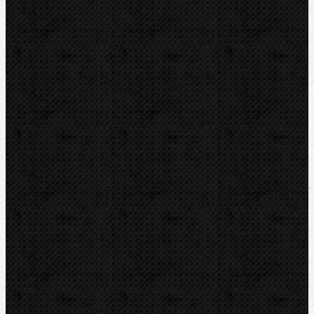
NIPO Tools s.r.o
Lipová 7
CZ-763 26 LUHAČOVICE
Telefon obj.:
602 719 020
Telefon fakt.:
608 719 020
E-mail:
nipo@nipo.cz
Platební brána GOPAY