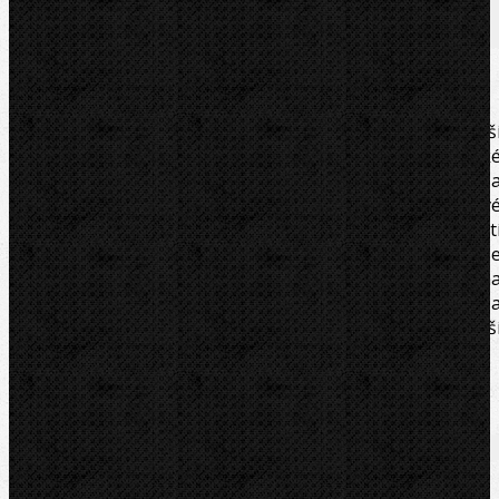
Zařazení
Komentáře (0)
Profesionální, ruční odhrotovač na vnitřní a vnějš
odhrotování trubek do Ø 56mm. Jednoduché a lehk
odjehlování pomocí množství speciálně kalených 
speciálně broušených břitů z HSS. Robustní kovov
provedení pro vysoké i sériové nároky. S možností upnut
do aku šroubováku nebo vrtačky pomocí unašeč
(volitelné příslušenství). Na nerezové ocelové trubky, n
ostatní ocelové trubky, trubky z mědi, mosazi, hliníku 
plastu 10-56 mm, 1/2 - 2 1 / 8˝. Délka 85 mm, vnějš
průměr 70 mm, hmotnost 0,44 kg. V kartonu.
Zařazení