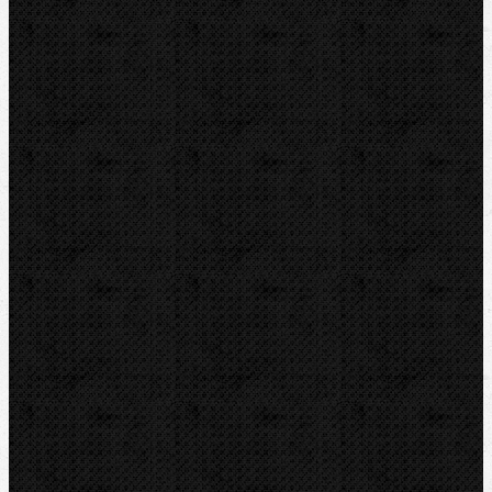
Elektro-hydraulické
Strojní
Dělení trubek
Ruční řezáky na ocel
Ruční řezáky na Cu a INOX
Ruční řezáky na plast a plastohliník
Elektrické odřezávače na Cu a Inox
Elektrické odřezávače na ocel
Elektrické odřezávače na plast a
plastohliník
Řezné kolečka na Cu a Inox
Řezné kolečka na ocel