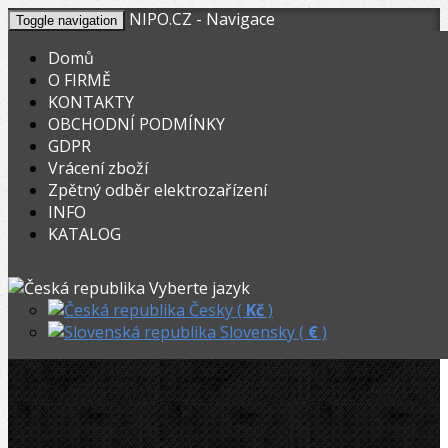
NIPO.CZ - Navigace
Toggle navigation
Domů
O FIRMĚ
KONTAKTY
KOŠÍK
V nákupním košíku máte
0
ks zboží.
OBCHODNÍ PODMÍNKY
0,00
Registrovat
Přihlásit
Celkem:
Kč
GDPR
Vrácení zboží
OHYBACKY.NET
»
Dělení trubek
»
Zpětný odběr elektrozařízení
INFO
ZENTEN vnitřní a vnější odhrotovač Ø 10-56mm, HSS
KATALOG
Akční
ZENTEN vnitřní a vnější odhrotovač 
Vyberte jazyk
10-56mm, HSS
Česky (
Kč
)
Slovensky (
€
)