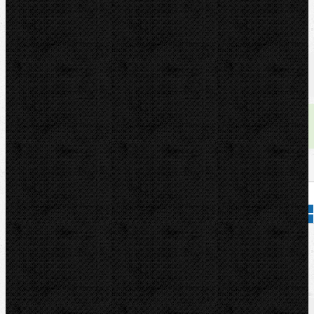
U nás zaplatíte
999,00
Kč
U nás zaplatíte s DPH
1 208,79
Kč
Dostupnost:
skladem
Množství:
Přidat do košíku
Kód zboží:
6102-0
Značka:
ZENTEN
Popis