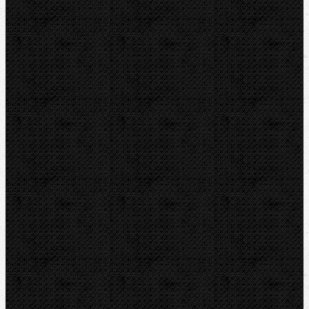
REED
REMS
RIDGID
ROTHENBERGER
VIRAX
ZENTEN
Kontakt