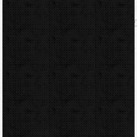
Dělení trubek
Komentáře
Dělení trubek / Odhrotovače trubek
Přidat komentář
Sortiment
Akce
Mechanické
Elektrické
Hydraulické